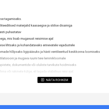
use tagamiseks.
iteedilised materjalid kaasaegse ja stiilse disainiga
esti puhastatav
ga, mis lisab mugavust reisimise ajal
ise lihtsaks ja kohandatavaks erinevatele vajadustele
ade hõlpsaks ligipääsuks ja hästi ventileeritud keskkonna loomiseks
ilatsiooni ja mugava ruumi teie lemmikloomale
upistete, dokumentide või oluliste tarvikute hoidmiseks
ma või rakmete külge, et tagada stabiilsus reisi ajal.
s kasutamiseks kotina.
NÄITA ROHKEM
aalselt lennu- või rongireisiks.
rates tingimustes.
gavuse