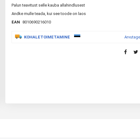
Palun teavitust selle kauba allahindlusest
Andke mulle teada, kui see toode on laos
EAN
8010690216010
KOHALETOIMETAMINE
Arvutage