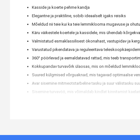
Kasside ja koerte pehme kandja
Elegantne ja praktiline, sobib ideaalselt igaks reisiks
Mõeldud nii teie kui ka teie lemmiklooma mugavuse ja ohut
Käru väikestele koertele ja kassidele, mis ühendab kõrgekval
Valmistatud esmaklassilisest ökonahast, vastupidav ja kerg
Varustatud pikendatava ja reguleeritava teleskoopkäepideme
360° pöörlevad ja eemaldatavad rattad, mis teeb transportim
Kokkupandav turvavõrk ülaosas, mis on mõeldud lemmikloom
Suured külgmised võrguaknad, mis tagavad optimaalse vent
Avar sisemine mitmeotstarbeline tasku ja suur välistasku su
Sisemine turvavöö, mis võimaldab kindlat kinnitamist kaelarih
Reguleeritavad õlarihmad ja ülemine käepide mitmekülgsek
Tagumine rihm käru kinnitamiseks kohvri külge, mis sobib ide
Integreeritud helkurkatted, mis suurendavad nähtavust häma
nimeplaat kandja isikupärastamiseks teie teabega
Itaalia disain, mis tagab vastupidavuse ja maksimaalse mu