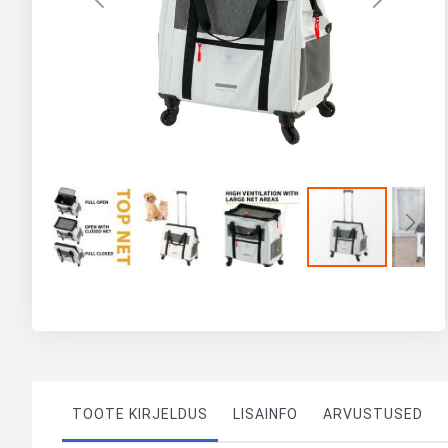
Skip
to
the
beginning
of
the
images
gallery
TOOTE KIRJELDUS
LISAINFO
ARVUSTUSED