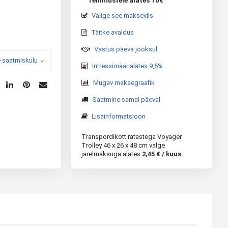
Tellimustele alates 10€
Valige see makseviis
Täitke avaldus
Vastus päeva jooksul
 saatmiskulu
Intressimäär alates 9,5%
Mugav maksegraafik
Saatmine samal päeval
Lisainformatsioon
Transpordikott ratastega Voyager
Trolley 46 x 26 x 48 cm valge
järelmaksuga alates
2,45 € / kuus