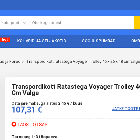
Kõik kategooriad
hot
A
KOHVRID JA SELJAKOTID
SOOJUSPUMBAD
ÕMB
id ja korvid
Transpordikott ratastega Voyager Trolley 46 x 26 x 48 cm valge
Transpordikott Ratastega Voyager Trolley 4
Cm Valge
Osta järelmaksuga alates
2,45 € / kuus
107,31 €
JÄTKE TOOTE 
LAOST OTSAS
Tarneaeg 1-3 tööpäeva