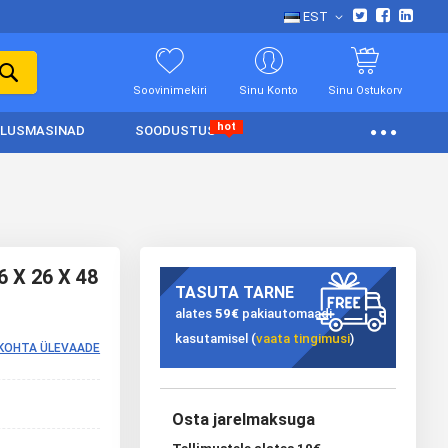
EST
Soovinimekiri
Sinu Konto
Sinu Ostukorv
hot
LUSMASINAD
SOODUSTUS
6 X 26 X 48
TASUTA TARNE
alates
59€
pakiautomaadi
kasutamisel (
vaata tingimusi
)
KOHTA ÜLEVAADE
Osta jarelmaksuga