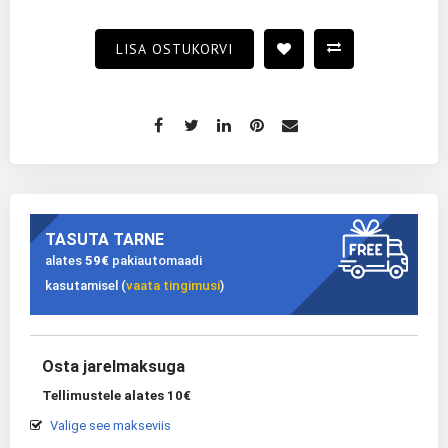
LISA OSTUKORVI
TASUTA TARNE
alates
59€
pakiautomaadi
kasutamisel (
vaata tingimusi
)
Osta jarelmaksuga
Tellimustele alates 10€
Valige see makseviis