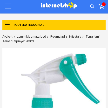
TOOTEKATEGOORIAD
Avaleht
Lemmikloomatarbed
Roomajad
Niisutaja
Terrariumi
Aerosol Sprayer 900ml.
Skip
to
the
end
of
the
images
gallery