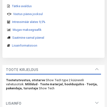
Täitke avaldus
Vastus päeva jooksul
Intressimäär alates 9,5%
Mugav maksegraafik
Saatmine samal päeval
Lisainformatsioon
TOOTE KIRJELDUS
Tootetutvustus, otstarve
Show Tech type 2 küüneviili
vahetusotsik.
Mõõdud
-
Toote materjal, hooldusjuhis
-
Tootja,
pakendaja, turustaja
Show Tech
LISAINFO