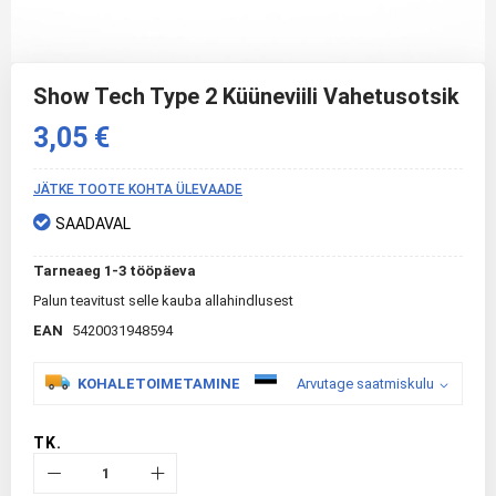
Skip
to
Show Tech Type 2 Küüneviili Vahetusotsik
the
beginning
3,05 €
of
the
images
JÄTKE TOOTE KOHTA ÜLEVAADE
gallery
SAADAVAL
Tarneaeg 1-3 tööpäeva
Palun teavitust selle kauba allahindlusest
EAN
5420031948594
KOHALETOIMETAMINE
Arvutage saatmiskulu
TK.