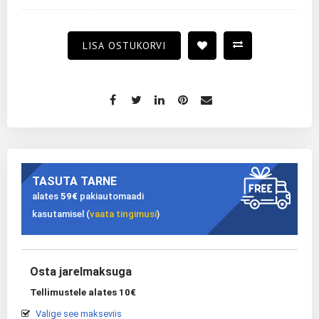
LISA OSTUKORVI
TASUTA TARNE
alates
59€
pakiautomaadi
kasutamisel (
vaata tingimusi
)
Osta jarelmaksuga
Tellimustele alates 10€
Valige see makseviis