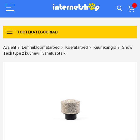
TOOTEKATEGOORIAD
Avaleht
Lemmikloomatarbed
Koeratarbed
Küünetangid
Show
Tech type 2 küüneviili vahetusotsik
Skip
to
the
end
of
the
images
gallery