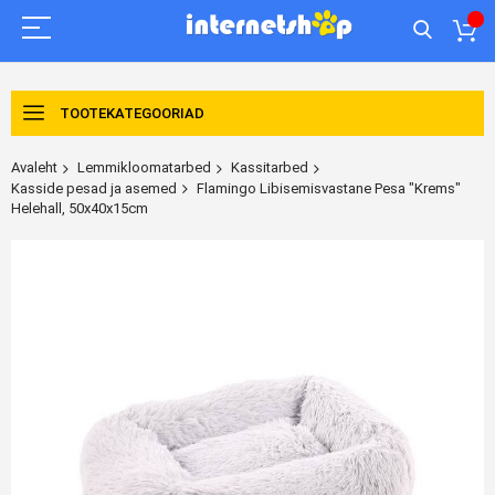
TOOTEKATEGOORIAD
Avaleht
Lemmikloomatarbed
Kassitarbed
Kasside pesad ja asemed
Flamingo Libisemisvastane Pesa "Krems"
Helehall, 50x40x15cm
Skip
to
the
end
of
the
images
gallery