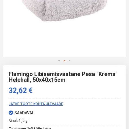
Skip
to
Flamingo Libisemisvastane Pesa "Krems"
the
Helehall, 50x40x15cm
beginning
of
32,62 €
the
images
gallery
JÄTKE TOOTE KOHTA ÜLEVAADE
SAADAVAL
Ainult
1
järgi
Tarneaeg 1-3 tööpäeva