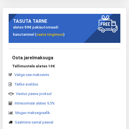
TASUTA TARNE
alates
59€
pakiautomaadi
kasutamisel (
vaata tingimusi
)
Osta jarelmaksuga
Tellimustele alates 10€
Valige see makseviis
Täitke avaldus
Vastus päeva jooksul
Intressimäär alates 9,5%
Mugav maksegraafik
Saatmine samal päeval