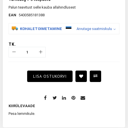
Palun teavitust selle kauba allahindlusest
EAN
5400585181388
KOHALETOIMETAMINE
Arvutage saatmiskulu
TK.
LISA OSTUKORVI
KIIRÜLEVAADE
Pesa lemmikule.