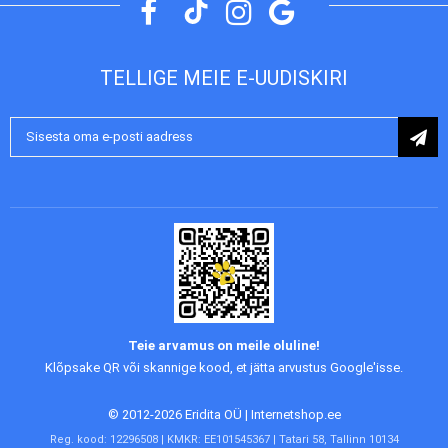
TELLIGE MEIE E-UUDISKIRI
Liitu
uudiskirjaga:
Teie arvamus on meile oluline!
Klõpsake QR või skannige kood, et jätta arvustus Google'isse.
© 2012-2026 Eridita OÜ | Internetshop.ee
Reg. kood: 12296508 | KMKR: EE101545367 | Tatari 58, Tallinn 10134