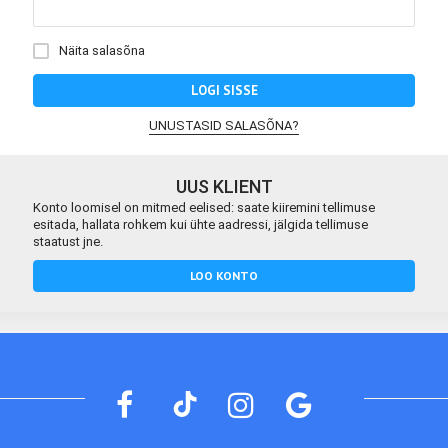
Näita salasõna
LOGI SISSE
UNUSTASID SALASÕNA?
UUS KLIENT
Konto loomisel on mitmed eelised: saate kiiremini tellimuse
esitada, hallata rohkem kui ühte aadressi, jälgida tellimuse
staatust jne.
LOO KONTO