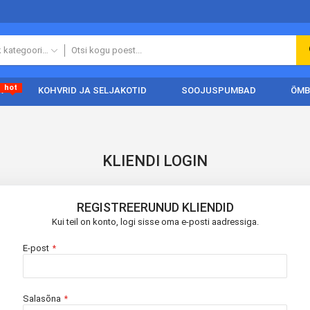
Kõik kategooriad
hot
A
KOHVRID JA SELJAKOTID
SOOJUSPUMBAD
ÕMB
KLIENDI LOGIN
REGISTREERUNUD KLIENDID
Kui teil on konto, logi sisse oma e-posti aadressiga.
E-post
Salasõna