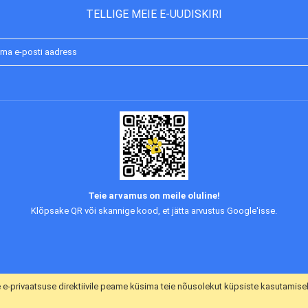
TELLIGE MEIE E-UUDISKIRI
Liitu
uudiskirjaga:
Teie arvamus on meile oluline!
Klõpsake QR või skannige kood, et jätta arvustus Google'isse.
e e-privaatsuse direktiivile peame küsima teie nõusolekut küpsiste kasutamise
a ühendust