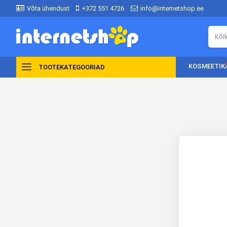
Võta ühendust
+372 551 4726
info@internetshop.ee
KOSMEETIK
TOOTEKATEGOORIAD