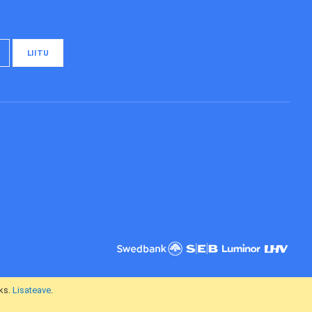
LIITU
ks.
Lisateave
.