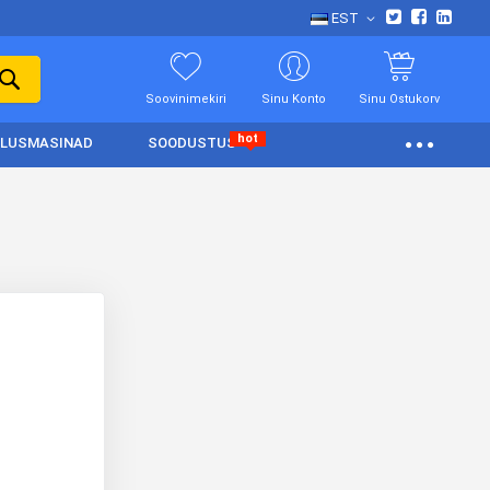
EST
Soovinimekiri
Sinu Konto
Sinu Ostukorv
hot
LUSMASINAD
SOODUSTUS