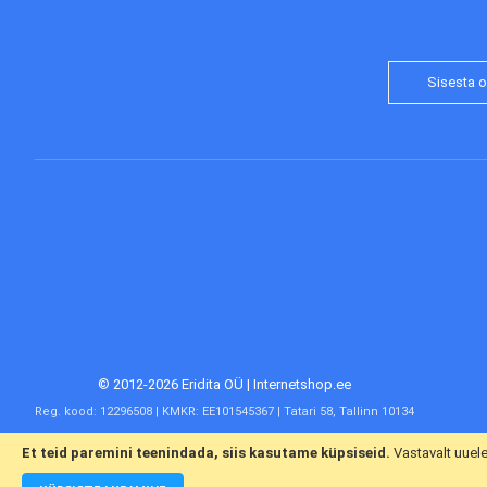
© 2012-2026 Eridita OÜ | Internetshop.ee
Reg. kood: 12296508 | KMKR: EE101545367 | Tatari 58, Tallinn 10134
Et teid paremini teenindada, siis kasutame küpsiseid.
Vastavalt uuel
Meist
Kasvandustele
Klienditeenindus
Järelmaks
Võta meieg