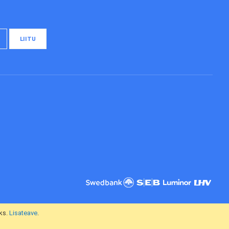
LIITU
ks.
Lisateave
.