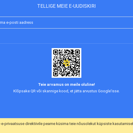
TELLIGE MEIE E-UUDISKIRI
Liitu
uudiskirjaga:
Teie arvamus on meile oluline!
Klõpsake QR või skannige kood, et jätta arvustus Google'isse.
e e-privaatsuse direktiivile peame küsima teie nõusolekut küpsiste kasutamise
a ühendust