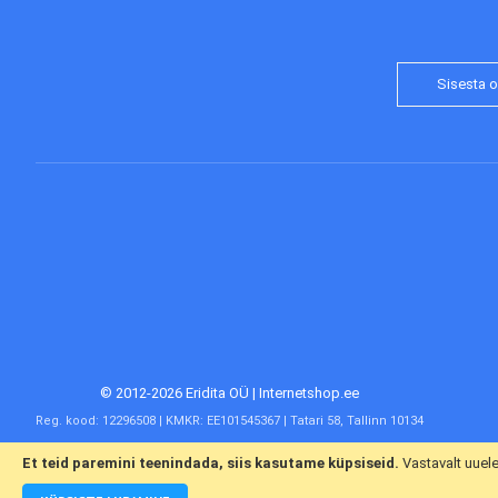
© 2012-2026 Eridita OÜ | Internetshop.ee
Reg. kood: 12296508 | KMKR: EE101545367 | Tatari 58, Tallinn 10134
Et teid paremini teenindada, siis kasutame küpsiseid.
Vastavalt uuel
Meist
Kasvandustele
Klienditeenindus
Järelmaks
Võta meieg