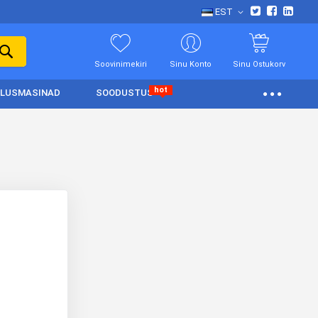
EST
Soovinimekiri
Sinu Konto
Sinu Ostukorv
hot
LUSMASINAD
SOODUSTUS