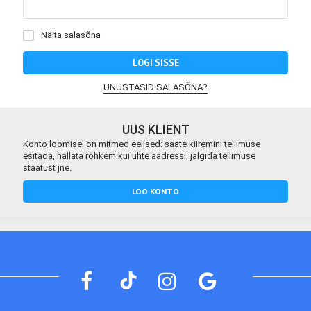
Näita salasõna
LOGI SISSE
UNUSTASID SALASÕNA?
UUS KLIENT
Konto loomisel on mitmed eelised: saate kiiremini tellimuse
esitada, hallata rohkem kui ühte aadressi, jälgida tellimuse
staatust jne.
LOO KONTO