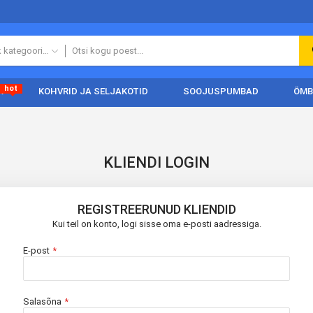
Kõik kategooriad
hot
A
KOHVRID JA SELJAKOTID
SOOJUSPUMBAD
ÕMB
KLIENDI LOGIN
REGISTREERUNUD KLIENDID
Kui teil on konto, logi sisse oma e-posti aadressiga.
E-post
Salasõna