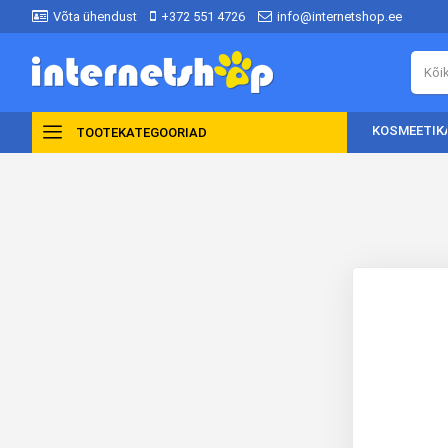
Võta ühendust
+372 551 4726
info@internetshop.ee
KOSMEETIK
TOOTEKATEGOORIAD