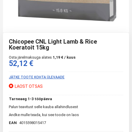
Skip
to
Chicopee CNL Light Lamb & Rice
the
Koeratoit 15kg
beginning
of
Osta järelmaksuga alates
1,19 € / kuus
the
52,12 €
images
gallery
JÄTKE TOOTE KOHTA ÜLEVAADE
LAOST OTSAS
Tarneaeg 1-3 tööpäeva
Palun teavitust selle kauba allahindlusest
Andke mulle teada, kui see toode on laos
EAN
4015598015417