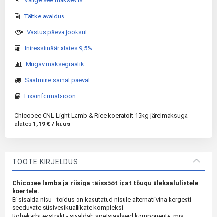
Valige see makseviis
Täitke avaldus
Vastus päeva jooksul
Intressimäär alates 9,5%
Mugav maksegraafik
Saatmine samal päeval
Lisainformatsioon
Chicopee CNL Light Lamb & Rice koeratoit 15kg järelmaksuga
alates
1,19 € / kuus
TOOTE KIRJELDUS
Chicopee lamba ja riisiga täissööt igat tõugu ülekaalulistele
koertele.
Ei sisalda nisu - toidus on kasutatud nisule alternatiivina kergesti
seeduvate süsivesikuallikate kompleksi.
Rohekarbi ekstrakt - sisaldab spetsiaalseid komponente, mis