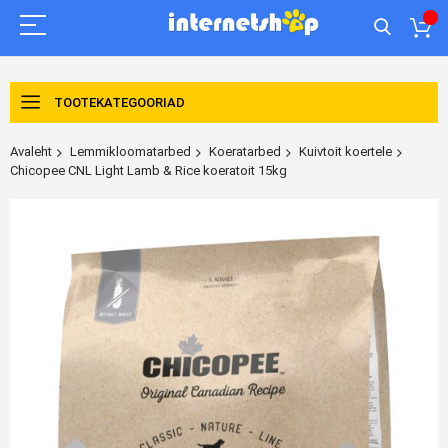
TOOTEKATEGOORIAD
Avaleht
Lemmikloomatarbed
Koeratarbed
Kuivtoit koertele
Chicopee CNL Light Lamb & Rice koeratoit 15kg
Skip
to
the
end
of
the
images
gallery