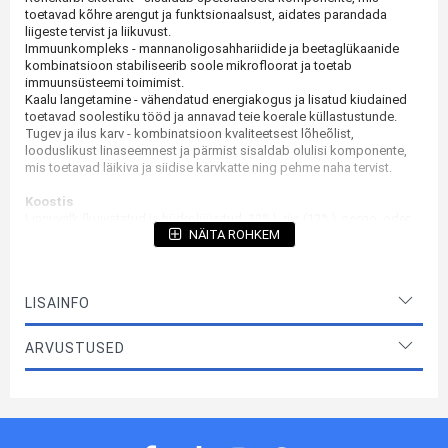
toetavad kõhre arengut ja funktsionaalsust, aidates parandada
liigeste tervist ja liikuvust.
Immuunkompleks - mannanoligosahhariidide ja beetaglükaanide
kombinatsioon stabiliseerib soole mikrofloorat ja toetab
immuunsüsteemi toimimist.
Kaalu langetamine - vähendatud energiakogus ja lisatud kiudained
toetavad soolestiku tööd ja annavad teie koerale küllastustunde.
Tugev ja ilus karv - kombinatsioon kvaliteetsest lõheõlist,
looduslikust linaseemnest ja pärmist sisaldab olulisi komponente,
mis toetavad läikiva ja siidise karvkatte ning pehme naha tervist.
Koostis
Linnuvalk (kuivatatud ja hüdrolüüsitud, 12%), riis (12%), sorgo, oder,
NÄITA ROHKEM
mais, lambavalk (kuivatatud, 10%), hirss, kuivatatud suhkrupeedi
viljaliha (suhkur eemaldatud), linnurasv, herned (kuivatatud),
linaseemned (2,5%), pärm (kuivatatud, 0,5% mannanoligosahhariide,
0,1% beetaglükaani), lõheõli (0,5%), naatriumkloriid, kaaliumkloriid,
LISAINFO
rohekarbi ekstrakt (kuivatatud, 0,1%).
Analüütilised koostisosad
ARVUSTUSED
Toorvalk 20.0 %, toorrasv 10.0 %, toorkiud 3.5 %, toortuhk 6.9 %,
kaltsium 1.2 %, fosfor 0.9 %.
Söödalisandid
Toitainelised lisandid kg kohta: Vitamiin A 16 000 RÜ, vitamiin D3
1250 RÜ, vitamiin E 150 mg, vask (vasksulfaadina, pentahüdraadina)