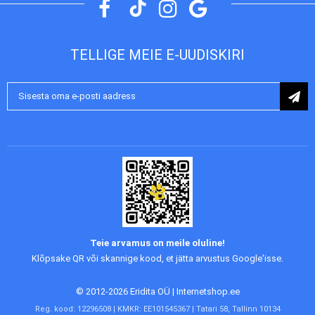
10 mg, tsink (tsinkoksiidina) 90 mg, tsink (tsinkaminohapete kelaat,
hüdraat) 45 mg, jood (kaltsiumjodaadina, veevaba) 2 mg, seleen
(naatriumseleniidina) 0,2 mg. Tehnoloogilised lisandid:
antioksündandid.
TELLIGE MEIE E-UUDISKIRI
Söötmisjuhend
Sööta kuivalt või vees leotatuna. Värske vesi peab alati olema
Liitu
saadaval. Uuele toidule üleminek tuleks läbi viia järk-järgult 3–5
uudiskirjaga:
päeva jooksul. Hoidke toodet jahedas, kuivas kohas, eemal otsesest
päikesevalgusest. Söötmisnormid vaata pakendil olevast tabelist.
Teie arvamus on meile oluline!
Klõpsake QR või skannige kood, et jätta arvustus Google'isse.
© 2012-2026 Eridita OÜ | Internetshop.ee
Reg. kood: 12296508 | KMKR: EE101545367 | Tatari 58, Tallinn 10134