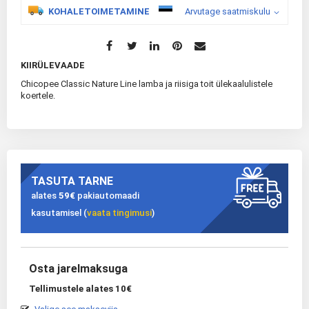
KOHALETOIMETAMINE
Arvutage saatmiskulu
KIIRÜLEVAADE
Chicopee Classic Nature Line lamba ja riisiga toit ülekaalulistele
koertele.
TASUTA TARNE
alates
59€
pakiautomaadi
kasutamisel (
vaata tingimusi
)
Osta jarelmaksuga
Tellimustele alates 10€