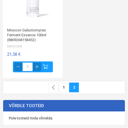
Mixsoon Galactomyces
Ferment Essence 100ml
(8809268158452)
MIXSOON
21,58 €
Page
Page
Eelmine
Page
You're currently reading page
1
2
VÕRDLE TOOTEID
Pole tooteid mida võrrelda.