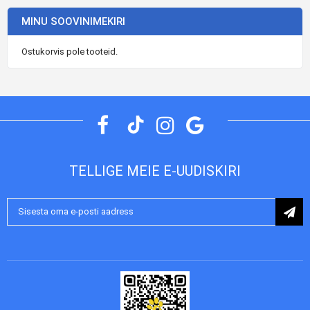
MINU SOOVINIMEKIRI
Ostukorvis pole tooteid.
TELLIGE MEIE E-UUDISKIRI
Liitu
uudiskirjaga: