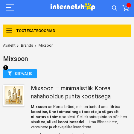
TOOTEKATEGOORIAD
Avaleht
Brands
Mixsoon
Mixsoon
KIIRVALIK
Mixsoon – minimalistlik Korea
nahahooldus puhta koostisega
Mixsoon
on Korea bränd, mis on tuntud oma
lihtsa
koostise, ühe toimeainega toodete ja sügavalt
niisutava toime
poolest. Selle kontseptsioon põhineb
ainult
vajalikel koostisosadel
– ilma lõhnaainete,
värvainete ja ebavajalike lisanditeta.