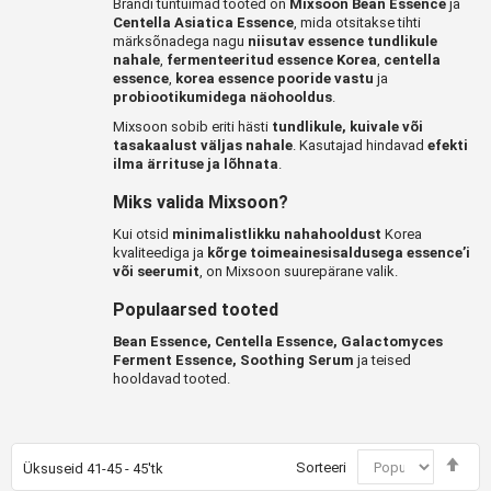
Brändi tuntuimad tooted on
Mixsoon Bean Essence
ja
Centella Asiatica Essence
, mida otsitakse tihti
märksõnadega nagu
niisutav essence tundlikule
nahale
,
fermenteeritud essence Korea
,
centella
essence
,
korea essence pooride vastu
ja
probiootikumidega näohooldus
.
Mixsoon sobib eriti hästi
tundlikule, kuivale või
tasakaalust väljas nahale
. Kasutajad hindavad
efekti
ilma ärrituse ja lõhnata
.
Miks valida Mixsoon?
Kui otsid
minimalistlikku nahahooldust
Korea
kvaliteediga ja
kõrge toimeainesisaldusega essence’i
või seerumit
, on Mixsoon suurepärane valik.
Populaarsed tooted
Bean Essence, Centella Essence, Galactomyces
Ferment Essence, Soothing Serum
ja teised
hooldavad tooted.
Mää
Sorteeri
Üksuseid
41
-
45
-
45
'tk
kah